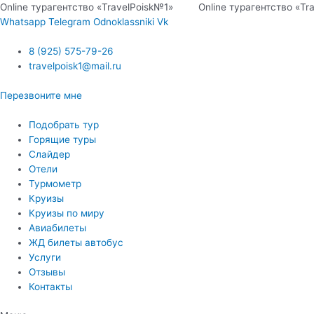
Перейти
Online турагентство «TravelPoisk№1» Online турагентство 
к
Whatsapp
Telegram
Odnoklassniki
Vk
содержимому
8 (925) 575-79-26
travelpoisk1@mail.ru
Перезвоните мне
Подобрать тур
Горящие туры
Слайдер
Отели
Турмометр
Круизы
Круизы по миру
Авиабилеты
ЖД билеты автобус
Услуги
Отзывы
Контакты